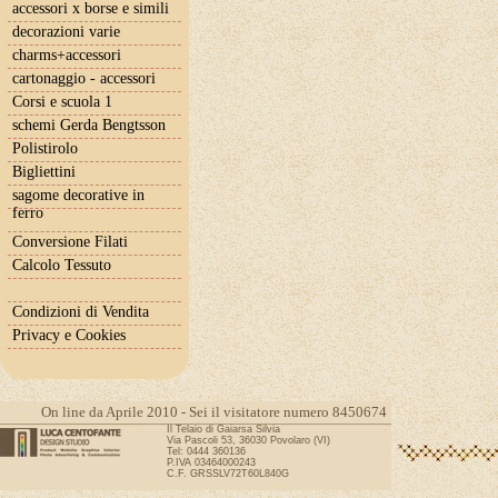
accessori x borse e simili
decorazioni varie
charms+accessori
cartonaggio - accessori
Corsi e scuola 1
schemi Gerda Bengtsson
Polistirolo
Bigliettini
sagome decorative in
ferro
Conversione Filati
Calcolo Tessuto
Condizioni di Vendita
Privacy e Cookies
On line da Aprile 2010 - Sei il visitatore numero 8450674
Il Telaio di Gaiarsa Silvia
Via Pascoli 53, 36030 Povolaro (VI)
Tel: 0444 360136
P.IVA 03464000243
C.F. GRSSLV72T60L840G