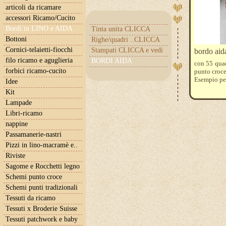
articoli da ricamare
accessori Ricamo/Cucito
Bordi in LINO e AIDA
Tinta unita CLICCA
Bottoni
Righe/quadri ..CLICCA
Cornici-telaietti-fiocchi
Stampati CLICCA e vedi
bordo aida
filo ricamo e aguglieria
BORDI AIDA
con 55 quad
forbici ricamo-cucito
punto croce
Esempio per
Idee
Kit
Lampade
Libri-ricamo
nappine
Passamanerie-nastri
Pizzi in lino-macramè e..
Riviste
Sagome e Rocchetti legno
Schemi punto croce
Schemi punti tradizionali
Tessuti da ricamo
Tessuti x Broderie Suisse
Tessuti patchwork e baby