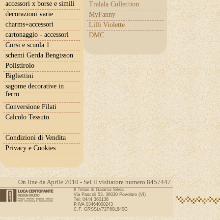
accessori x borse e simili
Tralala Collection
decorazioni varie
MyFanny
charms+accessori
Lilli Violette
cartonaggio - accessori
DMC
Corsi e scuola 1
schemi Gerda Bengtsson
Polistirolo
Bigliettini
sagome decorative in
ferro
Conversione Filati
Calcolo Tessuto
Condizioni di Vendita
Privacy e Cookies
On line da Aprile 2010 - Sei il visitatore numero 8457447
Il Telaio di Gaiarsa Silvia
Via Pascoli 53, 36030 Povolaro (VI)
Tel: 0444 360136
P.IVA 03464000243
C.F. GRSSLV72T60L840G