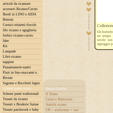
articoli da ricamare
accessori Ricamo/Cucito
Bordi in LINO e AIDA
Bottoni
Cornici-telaietti-fiocchi
Collezion
filo ricamo e aguglieria
Gli hornobo
forbici ricamo-cucito
un tempo l
tavole son
Idee
appoggio per
Kit
lo ha usato 
Lampade
Libri-ricamo
nappine
Passamanerie-nastri
Pizzi in lino-macramè e..
Riviste
Sagome e Rocchetti legno
Schemi punto croce
Renato Parolin
Schemi punti tradizionali
Il Telaio
Tessuti da ricamo
Cuore e Batticuore
Tessuti x Broderie Suisse
Antichi ricami
Tessuti patchwork e baby
UB + acufactum + vari