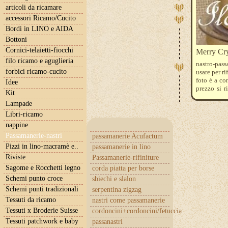
articoli da ricamare
accessori Ricamo/Cucito
Bordi in LINO e AIDA
Bottoni
Cornici-telaietti-fiocchi
Merry Cry
filo ricamo e aguglieria
nastro-pas
forbici ricamo-cucito
usare per ri
foto è a co
Idee
prezzo si r
Kit
dovete indi
Lampade
Libri-ricamo
nappine
Passamanerie-nastri
passamanerie Acufactum
Pizzi in lino-macramè e..
passamanerie in lino
Riviste
Passamanerie-rifiniture
Sagome e Rocchetti legno
corda piatta per borse
Schemi punto croce
sbiechi e slalon
Schemi punti tradizionali
serpentina zigzag
Tessuti da ricamo
nastri come passamanerie
Tessuti x Broderie Suisse
cordoncini+cordoncini/fetuccia
Tessuti patchwork e baby
passanastri