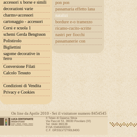
accessori x borse e simili
pon pon
decorazioni varie
passamaria effetto lana
charms+accessori
natalizi
cartonaggio - accessori
bordure e-o tramezzo
Corsi e scuola 1
ricamo-cucito-scritte
schemi Gerda Bengtsson
nastri per fiocchi
Polistirolo
passamanerie con
cuoricini
Bigliettini
sagome decorative in
ferro
Conversione Filati
Calcolo Tessuto
Condizioni di Vendita
Privacy e Cookies
On line da Aprile 2010 - Sei il visitatore numero 8454545
Il Telaio di Gaiarsa Silvia
Via Pascoli 53, 36030 Povolaro (VI)
Tel: 0444 360136
P.IVA 03464000243
C.F. GRSSLV72T60L840G