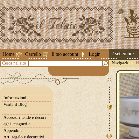
Attenzione ! Le spedizioni riprenderanno il 2 settembre
Home
Carrello
Il tuo account
Login
Navigazione:
H
Cerca nel sito
Informazioni
Visita il Blog
Accessori tende e decori
aghi+magneti e..
Appendini
Art. regalo e decorativi