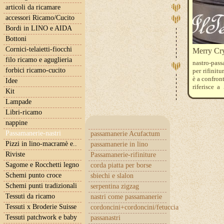
articoli da ricamare
accessori Ricamo/Cucito
Bordi in LINO e AIDA
Bottoni
Cornici-telaietti-fiocchi
Merry Cry
filo ricamo e aguglieria
nastro-pass
forbici ricamo-cucito
per rifinitu
è a confront
Idee
riferisce 
Kit
indicare co
Lampade
Libri-ricamo
nappine
Passamanerie-nastri
passamanerie Acufactum
Pizzi in lino-macramè e..
passamanerie in lino
Riviste
Passamanerie-rifiniture
Sagome e Rocchetti legno
corda piatta per borse
Schemi punto croce
sbiechi e slalon
Schemi punti tradizionali
serpentina zigzag
Tessuti da ricamo
nastri come passamanerie
Tessuti x Broderie Suisse
cordoncini+cordoncini/fetuccia
Tessuti patchwork e baby
passanastri