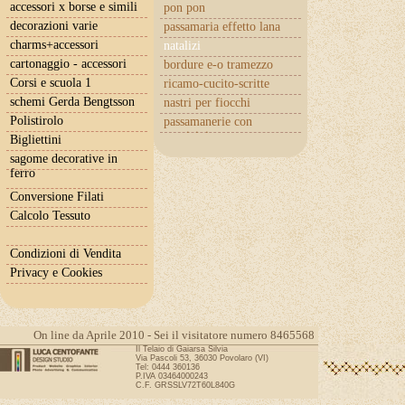
accessori x borse e simili
pon pon
decorazioni varie
passamaria effetto lana
charms+accessori
natalizi
cartonaggio - accessori
bordure e-o tramezzo
Corsi e scuola 1
ricamo-cucito-scritte
schemi Gerda Bengtsson
nastri per fiocchi
Polistirolo
passamanerie con
cuoricini
Bigliettini
sagome decorative in
ferro
Conversione Filati
Calcolo Tessuto
Condizioni di Vendita
Privacy e Cookies
On line da Aprile 2010 - Sei il visitatore numero 8465568
Il Telaio di Gaiarsa Silvia
Via Pascoli 53, 36030 Povolaro (VI)
Tel: 0444 360136
P.IVA 03464000243
C.F. GRSSLV72T60L840G