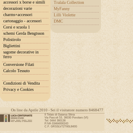
accessori x borse e simili
Tralala Collection
decorazioni varie
MyFanny
charms+accessori
Lilli Violette
cartonaggio - accessori
DMC
Corsi e scuola 1
schemi Gerda Bengtsson
Polistirolo
Bigliettini
sagome decorative in
ferro
Conversione Filati
Calcolo Tessuto
Condizioni di Vendita
Privacy e Cookies
On line da Aprile 2010 - Sei il visitatore numero 8468477
Il Telaio di Gaiarsa Silvia
Via Pascoli 53, 36030 Povolaro (VI)
Tel: 0444 360136
P.IVA 03464000243
C.F. GRSSLV72T60L840G