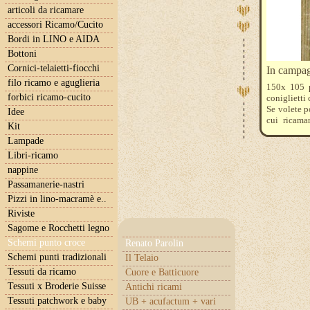
articoli da ricamare
accessori Ricamo/Cucito
Bordi in LINO e AIDA
Bottoni
Cornici-telaietti-fiocchi
In campag
filo ricamo e aguglieria
150x 105 p
forbici ricamo-cucito
coniglietti 
Se volete p
Idee
cui ricama
Kit
quanto te
Lampade
consigliamo
risolverete 
Libri-ricamo
nappine
Passamanerie-nastri
Pizzi in lino-macramè e..
Riviste
Sagome e Rocchetti legno
Schemi punto croce
Renato Parolin
Schemi punti tradizionali
Il Telaio
Tessuti da ricamo
Cuore e Batticuore
Tessuti x Broderie Suisse
Antichi ricami
Tessuti patchwork e baby
UB + acufactum + vari