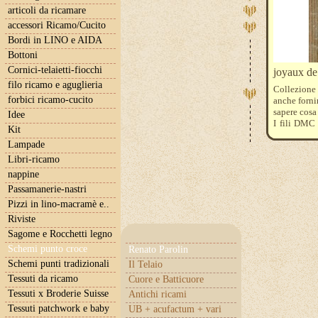
articoli da ricamare
accessori Ricamo/Cucito
Bordi in LINO e AIDA
Bottoni
Cornici-telaietti-fiocchi
joyaux de
filo ricamo e aguglieria
Collezione
forbici ricamo-cucito
anche fornir
sapere cosa 
Idee
I fili DMC
Kit
523-3363-
Lampade
“riconoscen
Libri-ricamo
nappine
Passamanerie-nastri
Pizzi in lino-macramè e..
Riviste
Sagome e Rocchetti legno
Schemi punto croce
Renato Parolin
Schemi punti tradizionali
Il Telaio
Tessuti da ricamo
Cuore e Batticuore
Tessuti x Broderie Suisse
Antichi ricami
Tessuti patchwork e baby
UB + acufactum + vari