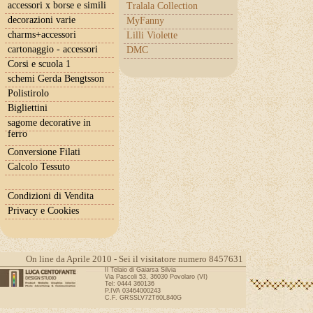
accessori x borse e simili
Tralala Collection
decorazioni varie
MyFanny
charms+accessori
Lilli Violette
cartonaggio - accessori
DMC
Corsi e scuola 1
schemi Gerda Bengtsson
Polistirolo
Bigliettini
sagome decorative in
ferro
Conversione Filati
Calcolo Tessuto
Condizioni di Vendita
Privacy e Cookies
On line da Aprile 2010 - Sei il visitatore numero 8457631
Il Telaio di Gaiarsa Silvia
Via Pascoli 53, 36030 Povolaro (VI)
Tel: 0444 360136
P.IVA 03464000243
C.F. GRSSLV72T60L840G