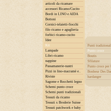
articoli da ricamare
accessori Ricamo/Cucito
Bordi in LINO e AIDA
Bottoni
Cornici-telaietti-fiocchi
filo ricamo e aguglieria
forbici ricamo-cucito
Idee
Kit
Punti tradizional
Lampade
Punto croce
Libri-ricamo
Boutis
nappine
Sfilature
Passamanerie-nastri
Punto croce per
Pizzi in lino-macramè e..
Bonheur Des Da
Riviste
hardanger
Sagome e Rocchetti legno
Schemi punto croce
Schemi punti tradizionali
Tessuti da ricamo
Tessuti x Broderie Suisse
Tessuti patchwork e baby