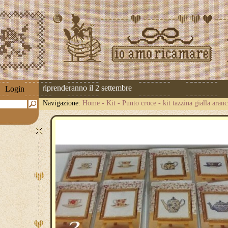
spedizioni riprenderanno il 2 settembre
Login
Navigazione:
Home
-
Kit
-
Punto croce
-
kit tazzina gialla aran