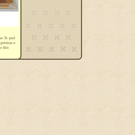
na Si può
 presina o
e filo