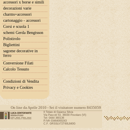
accessori x borse e simili
decorazioni varie
charms+accessori
cartonaggio - accessori
Corsi e scuola 1
schemi Gerda Bengtsson
Polistirolo
Bigliettini
sagome decorative in
ferro
Conversione Filati
Calcolo Tessuto
Condizioni di Vendita
Privacy e Cookies
On line da Aprile 2010 - Sei il visitatore numero 8435059
Il Telaio di Gaiarsa Silvia
Via Pascoli 53, 36030 Povolaro (VI)
Tel: 0444 360136
P.IVA 03464000243
C.F. GRSSLV72T60L840G