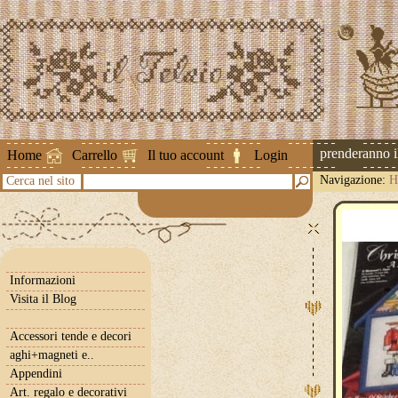
Attenzione ! Le spedizioni riprenderanno il 2
Home
Carrello
Il tuo account
Login
Navigazione:
H
Cerca nel sito
Informazioni
Visita il Blog
Accessori tende e decori
aghi+magneti e..
Appendini
Art. regalo e decorativi