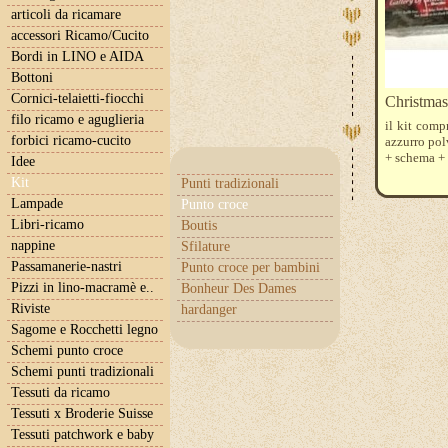
articoli da ricamare
accessori Ricamo/Cucito
Bordi in LINO e AIDA
Bottoni
Cornici-telaietti-fiocchi
Christmas
filo ricamo e aguglieria
il kit comp
forbici ricamo-cucito
azzurro pol
+ schema + 
Idee
Kit
Punti tradizionali
Lampade
Punto croce
Libri-ricamo
Boutis
nappine
Sfilature
Passamanerie-nastri
Punto croce per bambini
Pizzi in lino-macramè e..
Bonheur Des Dames
Riviste
hardanger
Sagome e Rocchetti legno
Schemi punto croce
Schemi punti tradizionali
Tessuti da ricamo
Tessuti x Broderie Suisse
Tessuti patchwork e baby