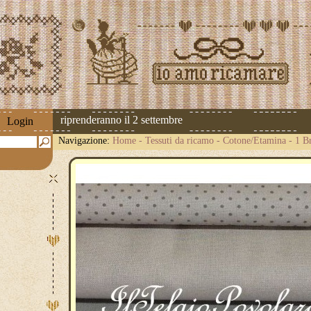
 spedizioni riprenderanno il 2 settembre
Login
Navigazione:
Home
-
Tessuti da ricamo
-
Cotone/Etamina
-
1 Br