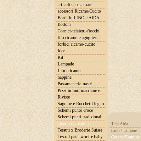
articoli da ricamare
accessori Ricamo/Cucito
Bordi in LINO e AIDA
Bottoni
Cornici-telaietti-fiocchi
filo ricamo e aguglieria
forbici ricamo-cucito
Idee
Kit
Lampade
Libri-ricamo
nappine
Passamanerie-nastri
Pizzi in lino-macramè e..
Riviste
Sagome e Rocchetti legno
Schemi punto croce
Schemi punti tradizionali
Tessuti da ricamo
Tela Aida
Tessuti x Broderie Suisse
Lino / Emiane
Tessuti patchwork e baby
Cotone/Etamina