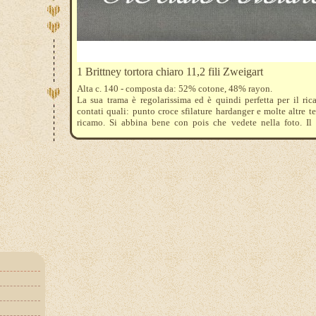
1 Brittney tortora chiaro 11,2 fili Zweigart
Alta c. 140 - composta da: 52% cotone, 48% rayon.
La sua trama è regolarissima ed è quindi perfetta per il ric
contati quali: punto croce sfilature hardanger e molte altre t
ricamo. Si abbina bene con pois che vedete nella foto. Il 
riferisce a 10 cm. quale unità minima di acquisto