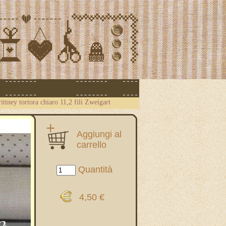
ittney tortora chiaro 11,2 fili Zweigart
Aggiungi al
carrello
Quantità
4,50 €