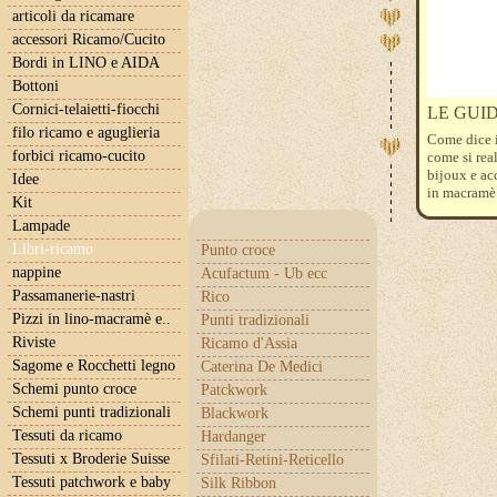
articoli da ricamare
accessori Ricamo/Cucito
Bordi in LINO e AIDA
Bottoni
Cornici-telaietti-fiocchi
LE GUI
filo ricamo e aguglieria
Come dice i
forbici ricamo-cucito
come si rea
bijoux e ac
Idee
in macramè 
Kit
Lampade
Libri-ricamo
Punto croce
nappine
Acufactum - Ub ecc
Passamanerie-nastri
Rico
Pizzi in lino-macramè e..
Punti tradizionali
Riviste
Ricamo d'Assia
Sagome e Rocchetti legno
Caterina De Medici
Schemi punto croce
Patckwork
Schemi punti tradizionali
Blackwork
Tessuti da ricamo
Hardanger
Tessuti x Broderie Suisse
Sfilati-Retini-Reticello
Tessuti patchwork e baby
Silk Ribbon