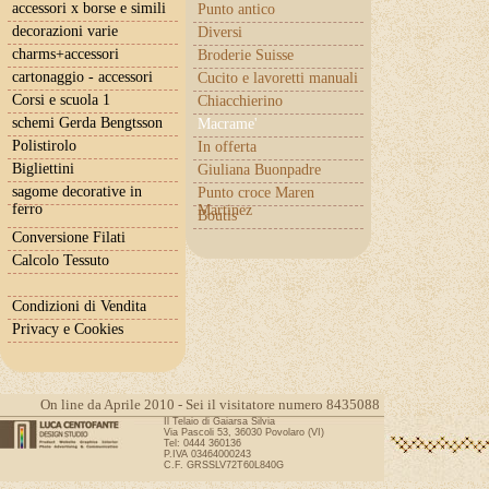
accessori x borse e simili
Punto antico
decorazioni varie
Diversi
charms+accessori
Broderie Suisse
cartonaggio - accessori
Cucito e lavoretti manuali
Corsi e scuola 1
Chiacchierino
schemi Gerda Bengtsson
Macrame'
Polistirolo
In offerta
Bigliettini
Giuliana Buonpadre
sagome decorative in
Punto croce Maren
ferro
Martinez
Boutis
Conversione Filati
Calcolo Tessuto
Condizioni di Vendita
Privacy e Cookies
On line da Aprile 2010 - Sei il visitatore numero 8435088
Il Telaio di Gaiarsa Silvia
Via Pascoli 53, 36030 Povolaro (VI)
Tel: 0444 360136
P.IVA 03464000243
C.F. GRSSLV72T60L840G