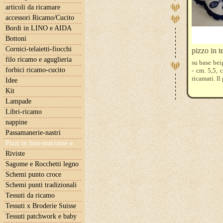
articoli da ricamare
accessori Ricamo/Cucito
Bordi in LINO e AIDA
Bottoni
Cornici-telaietti-fiocchi
pizzo in t
filo ricamo e aguglieria
su base beig
forbici ricamo-cucito
- cm. 5,5, 
ricamati. Il
Idee
Kit
Lampade
Libri-ricamo
nappine
Passamanerie-nastri
Pizzi in lino-macramè e..
Riviste
Sagome e Rocchetti legno
Schemi punto croce
Schemi punti tradizionali
Tessuti da ricamo
Tessuti x Broderie Suisse
Tessuti patchwork e baby