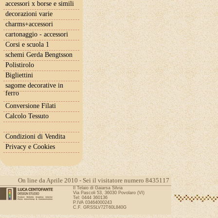
accessori x borse e simili
decorazioni varie
charms+accessori
cartonaggio - accessori
Corsi e scuola 1
schemi Gerda Bengtsson
Polistirolo
Bigliettini
sagome decorative in
ferro
Conversione Filati
Calcolo Tessuto
Condizioni di Vendita
Privacy e Cookies
On line da Aprile 2010 - Sei il visitatore numero 8435117
Il Telaio di Gaiarsa Silvia
Via Pascoli 53, 36030 Povolaro (VI)
Tel: 0444 360136
P.IVA 03464000243
C.F. GRSSLV72T60L840G