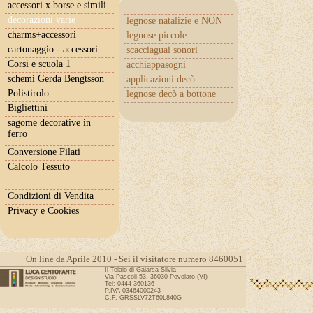
accessori x borse e simili
decorazioni varie
legnose natalizie e NON
charms+accessori
legnose piccole
cartonaggio - accessori
scacciaguai sonori
Corsi e scuola 1
acchiappasogni
schemi Gerda Bengtsson
applicazioni decò
Polistirolo
legnose decò a bottone
Bigliettini
sagome decorative in
ferro
Conversione Filati
Calcolo Tessuto
Condizioni di Vendita
Privacy e Cookies
On line da Aprile 2010 - Sei il visitatore numero 8460051
Il Telaio di Gaiarsa Silvia
Via Pascoli 53, 36030 Povolaro (VI)
Tel: 0444 360136
P.IVA 03464000243
C.F. GRSSLV72T60L840G