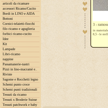
articoli da ricamare
accessori Ricamo/Cucito
Bordi in LINO e AIDA
Bottoni
Cornici-telaietti-fiocchi
3 - ramosc
filo ricamo e aguglieria
in material
forbici ricamo-cucito
8,5 - le ste
Idee
Kit
Lampade
Libri-ricamo
nappine
Passamanerie-nastri
Pizzi in lino-macramè e..
Riviste
Sagome e Rocchetti legno
Schemi punto croce
Schemi punti tradizionali
Tessuti da ricamo
Tessuti x Broderie Suisse
Tessuti patchwork e baby