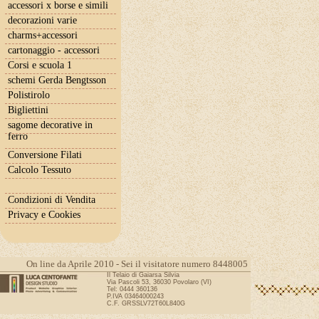
accessori x borse e simili
decorazioni varie
charms+accessori
cartonaggio - accessori
Corsi e scuola 1
schemi Gerda Bengtsson
Polistirolo
Bigliettini
sagome decorative in
ferro
Conversione Filati
Calcolo Tessuto
Condizioni di Vendita
Privacy e Cookies
On line da Aprile 2010 - Sei il visitatore numero 8448005
Il Telaio di Gaiarsa Silvia
Via Pascoli 53, 36030 Povolaro (VI)
Tel: 0444 360136
P.IVA 03464000243
C.F. GRSSLV72T60L840G