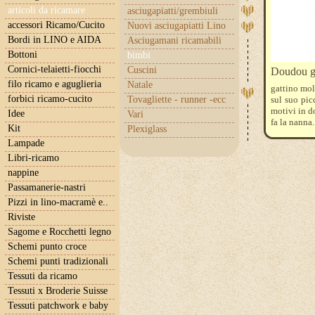
articoli da ricamare
asciugapiatti/grembiuli
accessori Ricamo/Cucito
Nuovi asciugapiatti Lino
Bordi in LINO e AIDA
Asciugamani ricamabili
Bottoni
bimbi
Cornici-telaietti-fiocchi
Cuscini
Doudou ga
filo ricamo e aguglieria
Natale
gattino mol
forbici ricamo-cucito
Tovagliette - runner -ecc
sul suo pic
motivi in d
Idee
Vari
fa la nanna
Kit
Plexiglass
Lampade
Libri-ricamo
nappine
Passamanerie-nastri
Pizzi in lino-macramè e..
Riviste
Sagome e Rocchetti legno
Schemi punto croce
Schemi punti tradizionali
Tessuti da ricamo
Tessuti x Broderie Suisse
Tessuti patchwork e baby