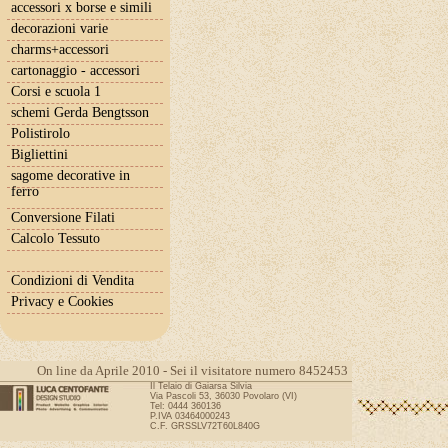
accessori x borse e simili
decorazioni varie
charms+accessori
cartonaggio - accessori
Corsi e scuola 1
schemi Gerda Bengtsson
Polistirolo
Bigliettini
sagome decorative in
ferro
Conversione Filati
Calcolo Tessuto
Condizioni di Vendita
Privacy e Cookies
On line da Aprile 2010 - Sei il visitatore numero 8452453
Il Telaio di Gaiarsa Silvia
Via Pascoli 53, 36030 Povolaro (VI)
Tel: 0444 360136
P.IVA 03464000243
C.F. GRSSLV72T60L840G