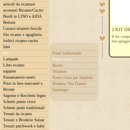
articoli da ricamare
accessori Ricamo/Cucito
Bordi in LINO e AIDA
Bottoni
Cornici-telaietti-fiocchi
2 KIT DMC
filo ricamo e aguglieria
Il kit comp
forbici ricamo-cucito
lino greggio
Idee
Kit
Punti tradizionali
Lampade
Punto croce
Libri-ricamo
Boutis
nappine
Sfilature
Passamanerie-nastri
Punto croce per bambini
Pizzi in lino-macramè e..
Bonheur Des Dames
Riviste
hardanger
Sagome e Rocchetti legno
Schemi punto croce
Schemi punti tradizionali
Tessuti da ricamo
Tessuti x Broderie Suisse
Tessuti patchwork e baby