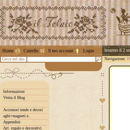
Attenzione ! Le spedizioni riprenderanno il 2 sett
Home
Carrello
Il tuo account
Login
Navigazione:
H
Cerca nel sito
Informazioni
Visita il Blog
Accessori tende e decori
aghi+magneti e..
Appendini
Art. regalo e decorativi