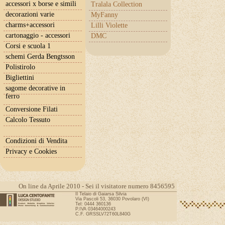
accessori x borse e simili
Tralala Collection
decorazioni varie
MyFanny
charms+accessori
Lilli Violette
cartonaggio - accessori
DMC
Corsi e scuola 1
schemi Gerda Bengtsson
Polistirolo
Bigliettini
sagome decorative in
ferro
Conversione Filati
Calcolo Tessuto
Condizioni di Vendita
Privacy e Cookies
On line da Aprile 2010 - Sei il visitatore numero 8456595
Il Telaio di Gaiarsa Silvia
Via Pascoli 53, 36030 Povolaro (VI)
Tel: 0444 360136
P.IVA 03464000243
C.F. GRSSLV72T60L840G