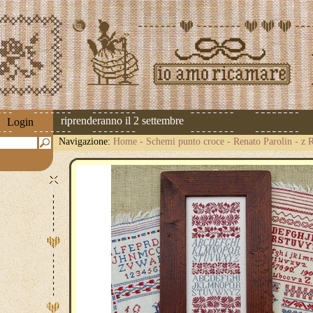
 spedizioni riprenderanno il 2 settembre
Login
Navigazione:
Home
-
Schemi punto croce
-
Renato Parolin
-
z 