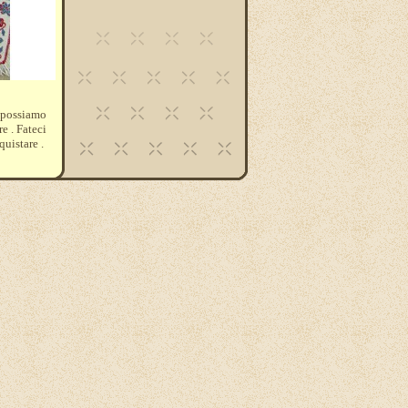
 possiamo
e . Fateci
quistare .
 2 alfabeti