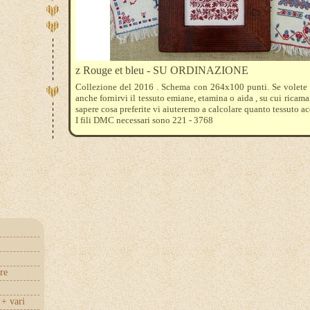
z Rouge et bleu - SU ORDINAZIONE
Collezione del 2016 . Schema con 264x100 punti. Se volete
anche fornirvi il tessuto emiane, etamina o aida , su cui ricamar
sapere cosa preferite vi aiuteremo a calcolare quanto tessuto ac
I fili DMC necessari sono 221 - 3768
3 + 1 + 3 simpatici bordi di foglie e fiori da ricamare in rosso +
maiuscoli proposti in blu
re
+ vari