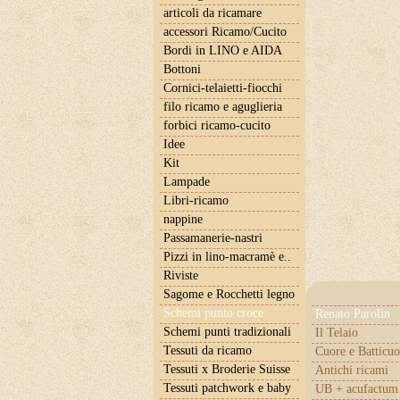
articoli da ricamare
accessori Ricamo/Cucito
Bordi in LINO e AIDA
Bottoni
Cornici-telaietti-fiocchi
filo ricamo e aguglieria
forbici ricamo-cucito
Idee
Kit
Lampade
Libri-ricamo
nappine
Passamanerie-nastri
Pizzi in lino-macramè e..
Riviste
Sagome e Rocchetti legno
Schemi punto croce
Renato Parolin
Schemi punti tradizionali
Il Telaio
Tessuti da ricamo
Cuore e Batticuo
Tessuti x Broderie Suisse
Antichi ricami
Tessuti patchwork e baby
UB + acufactum 