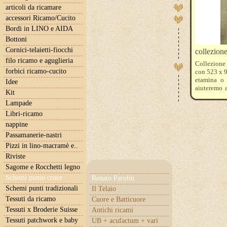
articoli da ricamare
accessori Ricamo/Cucito
Bordi in LINO e AIDA
Bottoni
Cornici-telaietti-fiocchi
collezion
filo ricamo e aguglieria
Collezione
forbici ricamo-cucito
con 523 x 9
etamina o 
Idee
aiuteremo a
Kit
monocolore
Lampade
essere con
colore.
Libri-ricamo
I fili DMC
nappine
223 3727 3
Passamanerie-nastri
Pizzi in lino-macramè e..
Riviste
Sagome e Rocchetti legno
Schemi punto croce
Renato Parolin
Schemi punti tradizionali
Il Telaio
Tessuti da ricamo
Cuore e Batticuore
Tessuti x Broderie Suisse
Antichi ricami
Tessuti patchwork e baby
UB + acufactum + vari