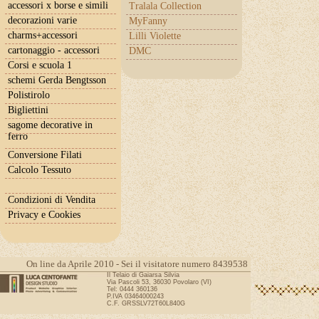
accessori x borse e simili
Tralala Collection
decorazioni varie
MyFanny
charms+accessori
Lilli Violette
cartonaggio - accessori
DMC
Corsi e scuola 1
schemi Gerda Bengtsson
Polistirolo
Bigliettini
sagome decorative in
ferro
Conversione Filati
Calcolo Tessuto
Condizioni di Vendita
Privacy e Cookies
On line da Aprile 2010 - Sei il visitatore numero 8439538
Il Telaio di Gaiarsa Silvia
Via Pascoli 53, 36030 Povolaro (VI)
Tel: 0444 360136
P.IVA 03464000243
C.F. GRSSLV72T60L840G