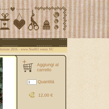
llezione 2016 - www.Noel03.voeux SU
Aggiungi al
carrello
Quantità
12,00 €