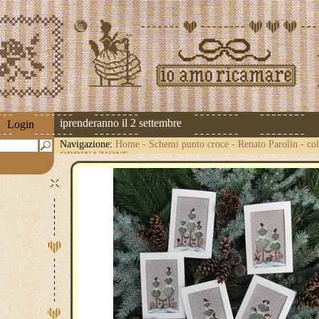
spedizioni riprenderanno il 2 settembre
Login
Navigazione:
Home
-
Schemi punto croce
-
Renato Parolin
-
co
ORDINAZIONE