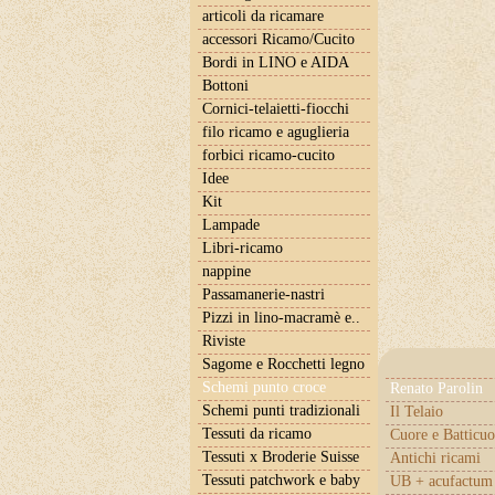
articoli da ricamare
accessori Ricamo/Cucito
Bordi in LINO e AIDA
Bottoni
Cornici-telaietti-fiocchi
filo ricamo e aguglieria
forbici ricamo-cucito
Idee
Kit
Lampade
Libri-ricamo
nappine
Passamanerie-nastri
Pizzi in lino-macramè e..
Riviste
Sagome e Rocchetti legno
Schemi punto croce
Renato Parolin
Schemi punti tradizionali
Il Telaio
Tessuti da ricamo
Cuore e Batticuo
Tessuti x Broderie Suisse
Antichi ricami
Tessuti patchwork e baby
UB + acufactum 