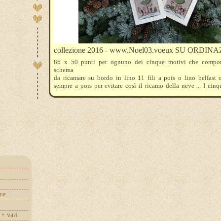
collezione 2016 - www.Noel03.voeux SU ORDIN
86 x 50 punti per ognuno dei cinque motivi che compo
schema
da ricamare su bordo in lino 11 fili a pois o lino belfast 
sempre a pois per evitare così il ricamo della neve ... I cin
creano un simpatico ensemble . I fili mouline dmc necessari 
318 3865 3781 840 321 304 3371 523 3363 3362
re
+ vari