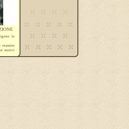
AZIONE
ngono lo
o etamine
que motivi
sono : 317