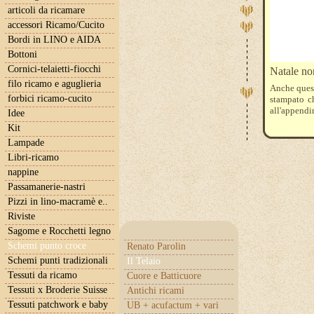
articoli da ricamare
accessori Ricamo/Cucito
Bordi in LINO e AIDA
Bottoni
Cornici-telaietti-fiocchi
Natale non
filo ricamo e aguglieria
Anche quest
forbici ricamo-cucito
stampato ch
all'appendi
Idee
Kit
Lampade
Libri-ricamo
nappine
Passamanerie-nastri
Pizzi in lino-macramè e..
Riviste
Sagome e Rocchetti legno
Schemi punto croce
Renato Parolin
Schemi punti tradizionali
Il Telaio
Tessuti da ricamo
Cuore e Batticuore
Tessuti x Broderie Suisse
Antichi ricami
Tessuti patchwork e baby
UB + acufactum + vari