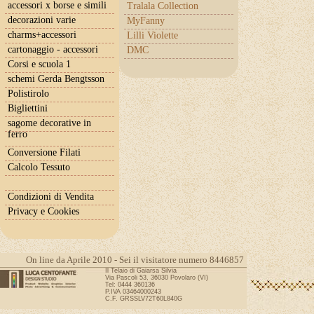
accessori x borse e simili
Tralala Collection
decorazioni varie
MyFanny
charms+accessori
Lilli Violette
cartonaggio - accessori
DMC
Corsi e scuola 1
schemi Gerda Bengtsson
Polistirolo
Bigliettini
sagome decorative in
ferro
Conversione Filati
Calcolo Tessuto
Condizioni di Vendita
Privacy e Cookies
On line da Aprile 2010 - Sei il visitatore numero 8446857
Il Telaio di Gaiarsa Silvia
Via Pascoli 53, 36030 Povolaro (VI)
Tel: 0444 360136
P.IVA 03464000243
C.F. GRSSLV72T60L840G