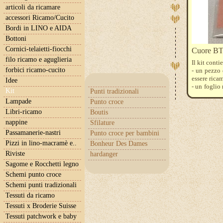
articoli da ricamare
accessori Ricamo/Cucito
Bordi in LINO e AIDA
Bottoni
Cornici-telaietti-fiocchi
Cuore BT 
filo ricamo e aguglieria
Il kit conti
forbici ricamo-cucito
- un pezzo 
essere ricam
Idee
- un foglio
Kit
Punti tradizionali
centro dell
Lampade
Punto croce
- un foglio
All'occorren
Libri-ricamo
Boutis
nappine
Sfilature
Passamanerie-nastri
Punto croce per bambini
Pizzi in lino-macramè e..
Bonheur Des Dames
Riviste
hardanger
Sagome e Rocchetti legno
Schemi punto croce
Schemi punti tradizionali
Tessuti da ricamo
Tessuti x Broderie Suisse
Tessuti patchwork e baby