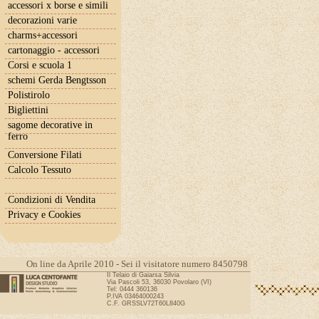
accessori x borse e simili
decorazioni varie
charms+accessori
cartonaggio - accessori
Corsi e scuola 1
schemi Gerda Bengtsson
Polistirolo
Bigliettini
sagome decorative in
ferro
Conversione Filati
Calcolo Tessuto
Condizioni di Vendita
Privacy e Cookies
On line da Aprile 2010 - Sei il visitatore numero 8450798
Il Telaio di Gaiarsa Silvia
Via Pascoli 53, 36030 Povolaro (VI)
Tel: 0444 360136
P.IVA 03464000243
C.F. GRSSLV72T60L840G