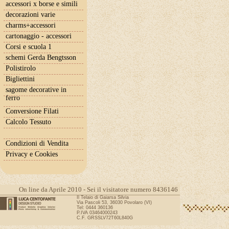
accessori x borse e simili
decorazioni varie
charms+accessori
cartonaggio - accessori
Corsi e scuola 1
schemi Gerda Bengtsson
Polistirolo
Bigliettini
sagome decorative in
ferro
Conversione Filati
Calcolo Tessuto
Condizioni di Vendita
Privacy e Cookies
On line da Aprile 2010 - Sei il visitatore numero 8436146
Il Telaio di Gaiarsa Silvia
Via Pascoli 53, 36030 Povolaro (VI)
Tel: 0444 360136
P.IVA 03464000243
C.F. GRSSLV72T60L840G