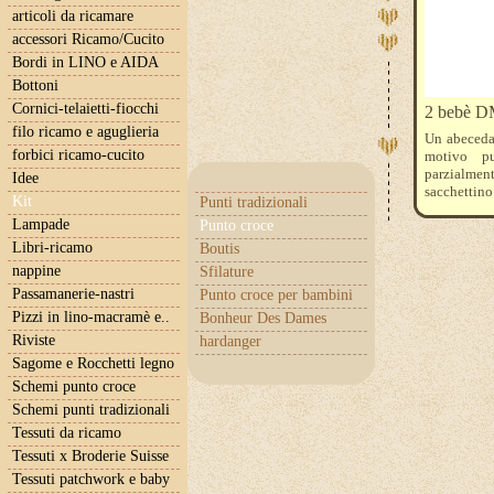
articoli da ricamare
accessori Ricamo/Cucito
Bordi in LINO e AIDA
Bottoni
Cornici-telaietti-fiocchi
2 bebè DM
filo ricamo e aguglieria
Un abecedar
forbici ricamo-cucito
motivo pu
parzialmen
Idee
sacchettino
Kit
Punti tradizionali
Il kit comp
Lampade
Punto croce
Aida bianca 
Libri-ricamo
Boutis
nappine
Sfilature
Passamanerie-nastri
Punto croce per bambini
Pizzi in lino-macramè e..
Bonheur Des Dames
Riviste
hardanger
Sagome e Rocchetti legno
Schemi punto croce
Schemi punti tradizionali
Tessuti da ricamo
Tessuti x Broderie Suisse
Tessuti patchwork e baby