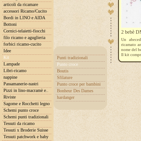
articoli da ricamare
accessori Ricamo/Cucito
Bordi in LINO e AIDA
Bottoni
Cornici-telaietti-fiocchi
2 bebè D
filo ricamo e aguglieria
Un abeceda
forbici ricamo-cucito
ricamato a
nome del be
Idee
Il kit comp
Kit
Punti tradizionali
Aida bianca 
Lampade
Punto croce
Libri-ricamo
Boutis
nappine
Sfilature
Passamanerie-nastri
Punto croce per bambini
Pizzi in lino-macramè e..
Bonheur Des Dames
Riviste
hardanger
Sagome e Rocchetti legno
Schemi punto croce
Schemi punti tradizionali
Tessuti da ricamo
Tessuti x Broderie Suisse
Tessuti patchwork e baby