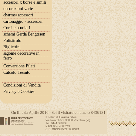
accessori x borse e simili
decorazioni varie
charms+accessori
cartonaggio - accessori
Corsi e scuola 1
schemi Gerda Bengtsson
Polistirolo
Bigliettini
sagome decorative in
ferro
Conversione Filati
Calcolo Tessuto
Condizioni di Vendita
Privacy e Cookies
On line da Aprile 2010 - Sei il visitatore numero 8436131
Il Telaio di Gaiarsa Silvia
Via Pascoli 53, 36030 Povolaro (VI)
Tel: 0444 360136
P.IVA 03464000243
C.F. GRSSLV72T60L840G