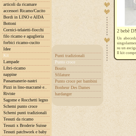
articoli da ricamare
accessori Ricamo/Cucito
Bordi in LINO e AIDA
Bottoni
Cornici-telaietti-fiocchi
2 bebè D
filo ricamo e aguglieria
Un abeceda
forbici ricamo-cucito
singolarmen
su un ascig
Idee
Il kit comp
Kit
Punti tradizionali
Aida bianca 
Lampade
Punto croce
Libri-ricamo
Boutis
nappine
Sfilature
Passamanerie-nastri
Punto croce per bambini
Pizzi in lino-macramè e..
Bonheur Des Dames
Riviste
hardanger
Sagome e Rocchetti legno
Schemi punto croce
Schemi punti tradizionali
Tessuti da ricamo
Tessuti x Broderie Suisse
Tessuti patchwork e baby