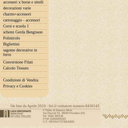
accessori x borse e simili
decorazioni varie
charms+accessori
cartonaggio - accessori
Corsi e scuola 1
schemi Gerda Bengtsson
Polistirolo
Bigliettini
sagome decorative in
ferro
Conversione Filati
Calcolo Tessuto
Condizioni di Vendita
Privacy e Cookies
On line da Aprile 2010 - Sei il visitatore numero 8436145
Il Telaio di Gaiarsa Silvia
Via Pascoli 53, 36030 Povolaro (VI)
Tel: 0444 360136
P.IVA 03464000243
C.F. GRSSLV72T60L840G