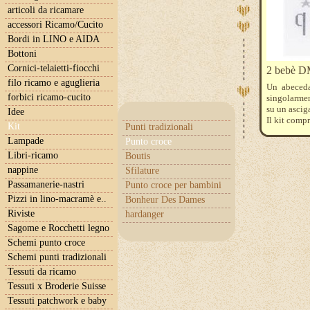
articoli da ricamare
accessori Ricamo/Cucito
Bordi in LINO e AIDA
Bottoni
Cornici-telaietti-fiocchi
2 bebè D
filo ricamo e aguglieria
Un abeceda
forbici ricamo-cucito
singolarmen
su un ascig
Idee
Il kit comp
Kit
Punti tradizionali
Aida bianca 
Lampade
Punto croce
Libri-ricamo
Boutis
nappine
Sfilature
Passamanerie-nastri
Punto croce per bambini
Pizzi in lino-macramè e..
Bonheur Des Dames
Riviste
hardanger
Sagome e Rocchetti legno
Schemi punto croce
Schemi punti tradizionali
Tessuti da ricamo
Tessuti x Broderie Suisse
Tessuti patchwork e baby