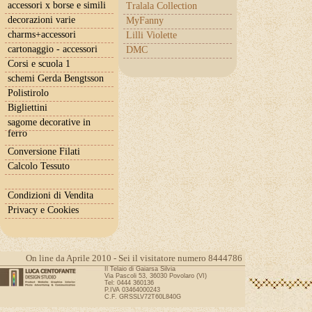
accessori x borse e simili
Tralala Collection
decorazioni varie
MyFanny
charms+accessori
Lilli Violette
cartonaggio - accessori
DMC
Corsi e scuola 1
schemi Gerda Bengtsson
Polistirolo
Bigliettini
sagome decorative in
ferro
Conversione Filati
Calcolo Tessuto
Condizioni di Vendita
Privacy e Cookies
On line da Aprile 2010 - Sei il visitatore numero 8444786
Il Telaio di Gaiarsa Silvia
Via Pascoli 53, 36030 Povolaro (VI)
Tel: 0444 360136
P.IVA 03464000243
C.F. GRSSLV72T60L840G