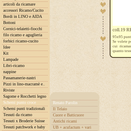
articoli da ricamare
accessori Ricamo/Cucito
Bordi in LINO e AIDA
Bottoni
Cornici-telaietti-fiocchi
coll.19 
filo ricamo e aguglieria
95x95 punti
forbici ricamo-cucito
Se volete p
cui ricama
Idee
quanto tess
Kit
I fili mou
Lampade
Libri-ricamo
nappine
Passamanerie-nastri
Pizzi in lino-macramè e..
Riviste
Sagome e Rocchetti legno
Schemi punto croce
Renato Parolin
Schemi punti tradizionali
Il Telaio
Tessuti da ricamo
Cuore e Batticuore
Tessuti x Broderie Suisse
Antichi ricami
Tessuti patchwork e baby
UB + acufactum + vari