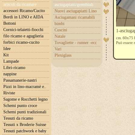
articoli da ricamare
asciugapiatti/grembiuli
accessori Ricamo/Cucito
Nuovi asciugapiatti Lino
Bordi in LINO e AIDA
Asciugamani ricamabili
Bottoni
bimbi
Cornici-telaietti-fiocchi
Cuscini
1-asciugap
filo ricamo e aguglieria
Natale
cm. 60x75 L
forbici ricamo-cucito
Tovagliette - runner -ecc
Può essere 
Idee
Vari
Kit
Plexiglass
Lampade
Libri-ricamo
nappine
Passamanerie-nastri
Pizzi in lino-macramè e..
Riviste
Sagome e Rocchetti legno
Schemi punto croce
Schemi punti tradizionali
Tessuti da ricamo
Tessuti x Broderie Suisse
Tessuti patchwork e baby