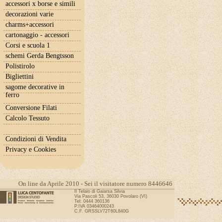
accessori x borse e simili
decorazioni varie
charms+accessori
cartonaggio - accessori
Corsi e scuola 1
schemi Gerda Bengtsson
Polistirolo
Bigliettini
sagome decorative in
ferro
Conversione Filati
Calcolo Tessuto
Condizioni di Vendita
Privacy e Cookies
On line da Aprile 2010 - Sei il visitatore numero 8446646
Il Telaio di Gaiarsa Silvia
Via Pascoli 53, 36030 Povolaro (VI)
Tel: 0444 360136
P.IVA 03464000243
C.F. GRSSLV72T60L840G