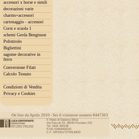
accessori x borse e simili
decorazioni varie
charms+accessori
cartonaggio - accessori
Corsi e scuola 1
schemi Gerda Bengtsson
Polistirolo
Bigliettini
sagome decorative in
ferro
Conversione Filati
Calcolo Tessuto
Condizioni di Vendita
Privacy e Cookies
On line da Aprile 2010 - Sei il visitatore numero 8447363
Il Telaio di Gaiarsa Silvia
Via Pascoli 53, 36030 Povolaro (VI)
Tel: 0444 360136
P.IVA 03464000243
C.F. GRSSLV72T60L840G