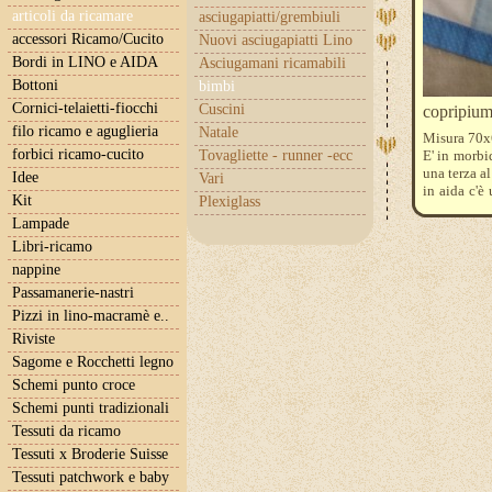
articoli da ricamare
asciugapiatti/grembiuli
accessori Ricamo/Cucito
Nuovi asciugapiatti Lino
Bordi in LINO e AIDA
Asciugamani ricamabili
Bottoni
bimbi
Cornici-telaietti-fiocchi
Cuscini
copripiumi
filo ricamo e aguglieria
Natale
Misura 70x6
forbici ricamo-cucito
Tovagliette - runner -ecc
E' in morbi
una terza al
Idee
Vari
in aida c'è
Kit
Plexiglass
bianchi La p
Lampade
Libri-ricamo
nappine
Passamanerie-nastri
Pizzi in lino-macramè e..
Riviste
Sagome e Rocchetti legno
Schemi punto croce
Schemi punti tradizionali
Tessuti da ricamo
Tessuti x Broderie Suisse
Tessuti patchwork e baby