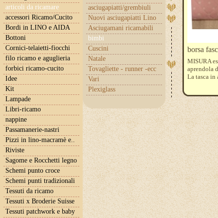
articoli da ricamare
asciugapiatti/grembiuli
accessori Ricamo/Cucito
Nuovi asciugapiatti Lino
Bordi in LINO e AIDA
Asciugamani ricamabili
Bottoni
bimbi
Cornici-telaietti-fiocchi
Cuscini
borsa fasc
filo ricamo e aguglieria
Natale
MISURA est
forbici ricamo-cucito
Tovagliette - runner -ecc
aprendola d
La tasca in
Idee
Vari
Kit
Plexiglass
Lampade
Libri-ricamo
nappine
Passamanerie-nastri
Pizzi in lino-macramè e..
Riviste
Sagome e Rocchetti legno
Schemi punto croce
Schemi punti tradizionali
Tessuti da ricamo
Tessuti x Broderie Suisse
Tessuti patchwork e baby