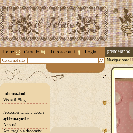
Attenzione ! Le spedizioni riprenderanno il 2
Home
Carrello
Il tuo account
Login
Navigazione:
H
Cerca nel sito
Informazioni
Visita il Blog
Accessori tende e decori
aghi+magneti e..
Appendini
Art. regalo e decorativi