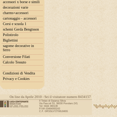
accessori x borse e simili
decorazioni varie
charms+accessori
cartonaggio - accessori
Corsi e scuola 1
schemi Gerda Bengtsson
Polistirolo
Bigliettini
sagome decorative in
ferro
Conversione Filati
Calcolo Tessuto
Condizioni di Vendita
Privacy e Cookies
On line da Aprile 2010 - Sei il visitatore numero 8434157
Il Telaio di Gaiarsa Silvia
Via Pascoli 53, 36030 Povolaro (VI)
Tel: 0444 360136
P.IVA 03464000243
C.F. GRSSLV72T60L840G