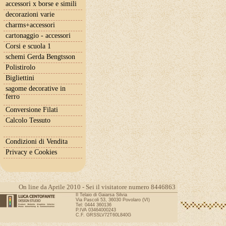
accessori x borse e simili
decorazioni varie
charms+accessori
cartonaggio - accessori
Corsi e scuola 1
schemi Gerda Bengtsson
Polistirolo
Bigliettini
sagome decorative in
ferro
Conversione Filati
Calcolo Tessuto
Condizioni di Vendita
Privacy e Cookies
On line da Aprile 2010 - Sei il visitatore numero 8446863
Il Telaio di Gaiarsa Silvia
Via Pascoli 53, 36030 Povolaro (VI)
Tel: 0444 360136
P.IVA 03464000243
C.F. GRSSLV72T60L840G