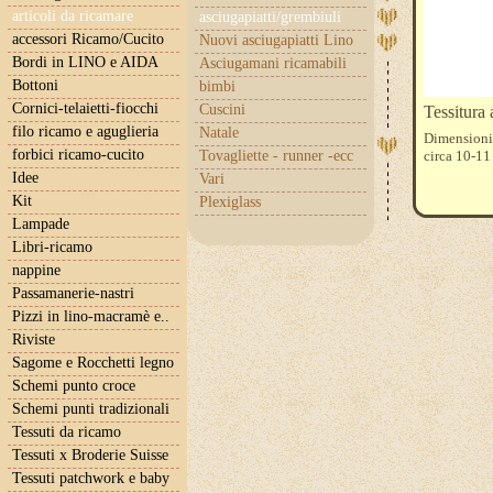
articoli da ricamare
asciugapiatti/grembiuli
accessori Ricamo/Cucito
Nuovi asciugapiatti Lino
Bordi in LINO e AIDA
Asciugamani ricamabili
Bottoni
bimbi
Cornici-telaietti-fiocchi
Cuscini
Tessitura 
filo ricamo e aguglieria
Natale
Dimensioni 
forbici ricamo-cucito
Tovagliette - runner -ecc
circa 10-11
Idee
Vari
Kit
Plexiglass
Lampade
Libri-ricamo
nappine
Passamanerie-nastri
Pizzi in lino-macramè e..
Riviste
Sagome e Rocchetti legno
Schemi punto croce
Schemi punti tradizionali
Tessuti da ricamo
Tessuti x Broderie Suisse
Tessuti patchwork e baby