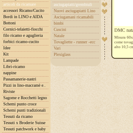
articoli da ricamare
asciugapiatti/grembiuli
accessori Ricamo/Cucito
Nuovi asciugapiatti Lino
Bordi in LINO e AIDA
Asciugamani ricamabili
Bottoni
bimbi
Cornici-telaietti-fiocchi
Cuscini
DMC natal
filo ricamo e aguglieria
Natale
Misura 60x8
forbici ricamo-cucito
Tovagliette - runner -ecc
come tovagl
alto 10,5 c
Idee
Vari
Kit
Plexiglass
Lampade
Libri-ricamo
nappine
Passamanerie-nastri
Pizzi in lino-macramè e..
Riviste
Sagome e Rocchetti legno
Schemi punto croce
Schemi punti tradizionali
Tessuti da ricamo
Tessuti x Broderie Suisse
Tessuti patchwork e baby