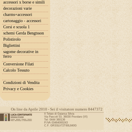
accessori x borse e simili
decorazioni varie
charms+accessori
cartonaggio - accessori
Corsi e scuola 1
schemi Gerda Bengtsson
Polistirolo
Bigliettini
sagome decorative in
ferro
Conversione Filati
Calcolo Tessuto
Condizioni di Vendita
Privacy e Cookies
On line da Aprile 2010 - Sei il visitatore numero 8447372
Il Telaio di Gaiarsa Silvia
Via Pascoli 53, 36030 Povolaro (VI)
Tel: 0444 360136
P.IVA 03464000243
C.F. GRSSLV72T60L840G