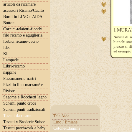
articoli da ricamare
accessori Ricamo/Cucito
Bordi in LINO e AIDA
Bottoni
Cornici-telaietti-fiocchi
1 MURANO
filo ricamo e aguglieria
Novità di s
forbici ricamo-cucito
bianchi sta
prezzo si r
Idee
ad esempio 
Kit
Lampade
Libri-ricamo
nappine
Passamanerie-nastri
Pizzi in lino-macramè e..
Riviste
Sagome e Rocchetti legno
Schemi punto croce
Schemi punti tradizionali
Tessuti da ricamo
Tela Aida
Tessuti x Broderie Suisse
Lino / Emiane
Tessuti patchwork e baby
Cotone/Etamina