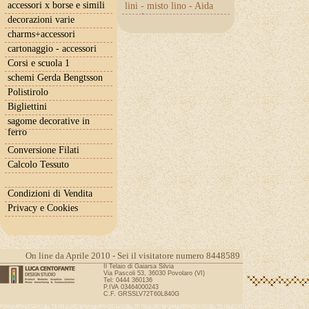
accessori x borse e simili
lini - misto lino - Aida
con lurex
decorazioni varie
charms+accessori
cartonaggio - accessori
Corsi e scuola 1
schemi Gerda Bengtsson
Polistirolo
Bigliettini
sagome decorative in
ferro
Conversione Filati
Calcolo Tessuto
Condizioni di Vendita
Privacy e Cookies
On line da Aprile 2010 - Sei il visitatore numero 8448589
Il Telaio di Gaiarsa Silvia
Via Pascoli 53, 36030 Povolaro (VI)
Tel: 0444 360136
P.IVA 03464000243
C.F. GRSSLV72T60L840G