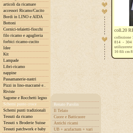
articoli da ricamare
accessori Ricamo/Cucito
Bordi in LINO e AIDA
Bottoni
Cornici-telaietti-fiocchi
coll.20 
filo ricamo e aguglieria
collezione 
forbici ricamo-cucito
814 - 304 
utilizzerete
Idee
16 fili cm 
Kit
14 fili cm 
Lampade
12 fili cm 
11 fili cm 
Libri-ricamo
nappine
Passamanerie-nastri
Pizzi in lino-macramè e..
Riviste
Sagome e Rocchetti legno
Schemi punto croce
Renato Parolin
Schemi punti tradizionali
Il Telaio
Tessuti da ricamo
Cuore e Batticuore
Tessuti x Broderie Suisse
Antichi ricami
Tessuti patchwork e baby
UB + acufactum + vari