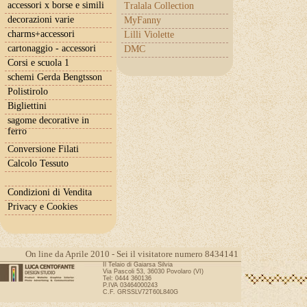
accessori x borse e simili
Tralala Collection
decorazioni varie
MyFanny
charms+accessori
Lilli Violette
cartonaggio - accessori
DMC
Corsi e scuola 1
schemi Gerda Bengtsson
Polistirolo
Bigliettini
sagome decorative in
ferro
Conversione Filati
Calcolo Tessuto
Condizioni di Vendita
Privacy e Cookies
On line da Aprile 2010 - Sei il visitatore numero 8434141
Il Telaio di Gaiarsa Silvia
Via Pascoli 53, 36030 Povolaro (VI)
Tel: 0444 360136
P.IVA 03464000243
C.F. GRSSLV72T60L840G