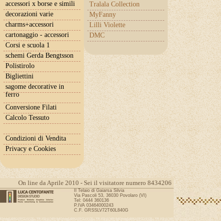
accessori x borse e simili
Tralala Collection
decorazioni varie
MyFanny
charms+accessori
Lilli Violette
cartonaggio - accessori
DMC
Corsi e scuola 1
schemi Gerda Bengtsson
Polistirolo
Bigliettini
sagome decorative in
ferro
Conversione Filati
Calcolo Tessuto
Condizioni di Vendita
Privacy e Cookies
On line da Aprile 2010 - Sei il visitatore numero 8434206
Il Telaio di Gaiarsa Silvia
Via Pascoli 53, 36030 Povolaro (VI)
Tel: 0444 360136
P.IVA 03464000243
C.F. GRSSLV72T60L840G