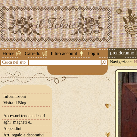
Attenzione ! Le spedizioni riprenderanno il 2
Home
Carrello
Il tuo account
Login
Navigazione:
H
Cerca nel sito
fiore
Informazioni
Visita il Blog
Accessori tende e decori
aghi+magneti e..
Appendini
Art. regalo e decorativi