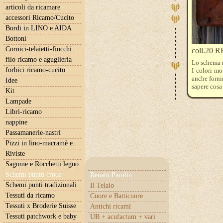
articoli da ricamare
accessori Ricamo/Cucito
Bordi in LINO e AIDA
Bottoni
Cornici-telaietti-fiocchi
coll.20 
filo ricamo e aguglieria
Lo schema 
forbici ricamo-cucito
I colori m
anche fornir
Idee
sapere cosa 
Kit
Lampade
Libri-ricamo
nappine
Passamanerie-nastri
Pizzi in lino-macramè e..
Riviste
Sagome e Rocchetti legno
Schemi punto croce
Renato Parolin
Schemi punti tradizionali
Il Telaio
Tessuti da ricamo
Cuore e Batticuore
Tessuti x Broderie Suisse
Antichi ricami
Tessuti patchwork e baby
UB + acufactum + vari