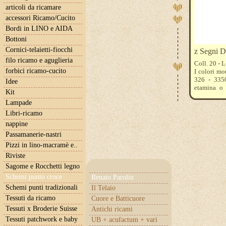
articoli da ricamare
accessori Ricamo/Cucito
Bordi in LINO e AIDA
Bottoni
Cornici-telaietti-fiocchi
z Segni 
filo ricamo e aguglieria
Coll. 20 - 
forbici ricamo-cucito
I colori mo
326 - 3350
Idee
etamina o 
Kit
aiuteremo a
Lampade
Libri-ricamo
nappine
Passamanerie-nastri
Pizzi in lino-macramè e..
Riviste
Sagome e Rocchetti legno
Schemi punto croce
Renato Parolin
Schemi punti tradizionali
Il Telaio
Tessuti da ricamo
Cuore e Batticuore
Tessuti x Broderie Suisse
Antichi ricami
Tessuti patchwork e baby
UB + acufactum + vari