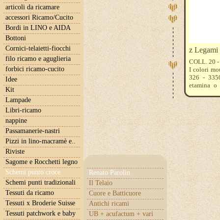
articoli da ricamare
accessori Ricamo/Cucito
Bordi in LINO e AIDA
Bottoni
Cornici-telaietti-fiocchi
z Legami
filo ricamo e aguglieria
COLL. 20 -
forbici ricamo-cucito
I colori mo
326 - 3350
Idee
etamina o 
Kit
aiuteremo a
Lampade
Libri-ricamo
nappine
Passamanerie-nastri
Pizzi in lino-macramè e..
Riviste
Sagome e Rocchetti legno
Schemi punto croce
Renato Parolin
Schemi punti tradizionali
Il Telaio
Tessuti da ricamo
Cuore e Batticuore
Tessuti x Broderie Suisse
Antichi ricami
Tessuti patchwork e baby
UB + acufactum + vari