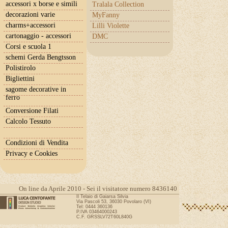
accessori x borse e simili
Tralala Collection
decorazioni varie
MyFanny
charms+accessori
Lilli Violette
cartonaggio - accessori
DMC
Corsi e scuola 1
schemi Gerda Bengtsson
Polistirolo
Bigliettini
sagome decorative in
ferro
Conversione Filati
Calcolo Tessuto
Condizioni di Vendita
Privacy e Cookies
On line da Aprile 2010 - Sei il visitatore numero 8436140
Il Telaio di Gaiarsa Silvia
Via Pascoli 53, 36030 Povolaro (VI)
Tel: 0444 360136
P.IVA 03464000243
C.F. GRSSLV72T60L840G