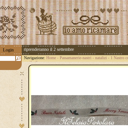
 spedizioni riprenderanno il 2 settembre
Login
Navigazione:
Home
-
Passamanerie-nastri
-
natalizi
-
1 Nastro c
agrifoglio