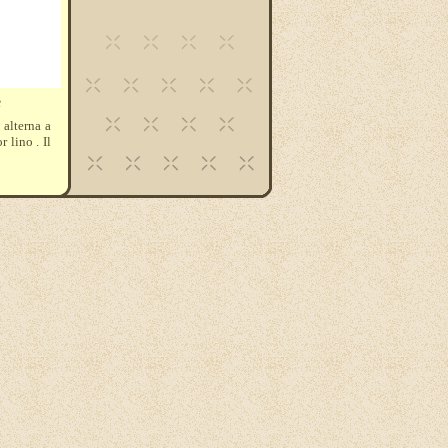
e
 alterna a
 lino . Il