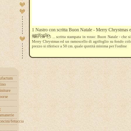
1 Nastro con scritta Buon Natale - Merry Chrystmas 
agrifoglio
Alto cm 1,5 ... scritta stampata in rosso: Buon Natale - che si
Merry Chrystmas ed un ramoscello di agrifoglio su fondo color
prezzo si riferisce a 50 cm. quale quntità minima per l'ordine
ufactum
lino
initure
borse
g
samanerie
ncini/fetuccia