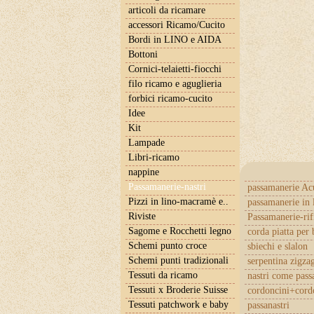
articoli da ricamare
accessori Ricamo/Cucito
Bordi in LINO e AIDA
Bottoni
Cornici-telaietti-fiocchi
filo ricamo e aguglieria
forbici ricamo-cucito
Idee
Kit
Lampade
Libri-ricamo
nappine
Passamanerie-nastri
passamanerie Ac
Pizzi in lino-macramè e..
passamanerie in 
Riviste
Passamanerie-rif
Sagome e Rocchetti legno
corda piatta per 
Schemi punto croce
sbiechi e slalon
Schemi punti tradizionali
serpentina zigza
Tessuti da ricamo
nastri come pas
Tessuti x Broderie Suisse
cordoncini+cordo
Tessuti patchwork e baby
passanastri