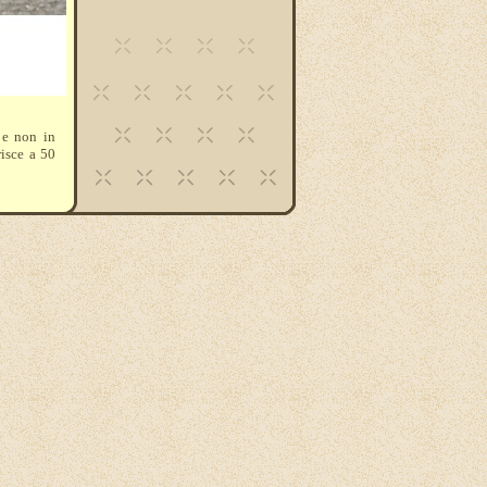
 e non in
risce a 50