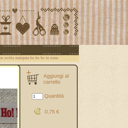
on scritta stampata ho ho ho in rosso
Aggiungi al
carrello
Quantità
0,75 €