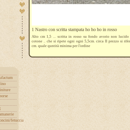
1 Nastro con scritta stampata ho ho ho in rosso
Alto cm 1,5 ... scritta in rosso su fondo avorio non lucido
cotone .. che si ripete ogni ogni 5,5cm. circa Il prezzo si rife
cm. quale quntità minima per l'ordine
ufactum
lino
initure
borse
g
samanerie
ncini/fetuccia