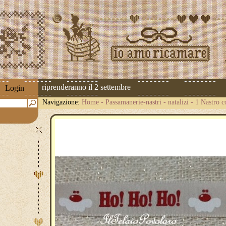
spedizioni riprenderanno il 2 settembre
Login
Navigazione:
Home
-
Passamanerie-nastri
-
natalizi
-
1 Nastro c