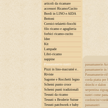
articoli da ricamare
accessori Ricamo/Cucito
Bordi in LINO e AIDA
Bottoni
Cornici-telaietti-fiocchi
filo ricamo e aguglieria
forbici ricamo-cucito
Idee
Kit
Lampade
Libri-ricamo
nappine
Passamanerie-nastri
passamanerie Ac
Pizzi in lino-macramè e..
passamanerie in 
Riviste
Passamanerie-rif
Sagome e Rocchetti legno
corda piatta per 
Schemi punto croce
sbiechi e slalon
Schemi punti tradizionali
serpentina zigza
Tessuti da ricamo
nastri come pas
Tessuti x Broderie Suisse
cordoncini+cordo
Tessuti patchwork e baby
passanastri