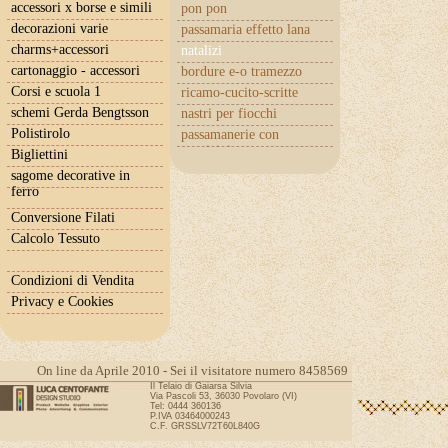
accessori x borse e simili
pon pon
decorazioni varie
passamaria effetto lana
charms+accessori
natalizi
cartonaggio - accessori
bordure e-o tramezzo
Corsi e scuola 1
ricamo-cucito-scritte
schemi Gerda Bengtsson
nastri per fiocchi
Polistirolo
passamanerie con
cuoricini
Bigliettini
sagome decorative in
ferro
Conversione Filati
Calcolo Tessuto
Condizioni di Vendita
Privacy e Cookies
On line da Aprile 2010 - Sei il visitatore numero 8458569
Il Telaio di Gaiarsa Silvia
Via Pascoli 53, 36030 Povolaro (VI)
Tel: 0444 360136
P.IVA 03464000243
C.F. GRSSLV72T60L840G