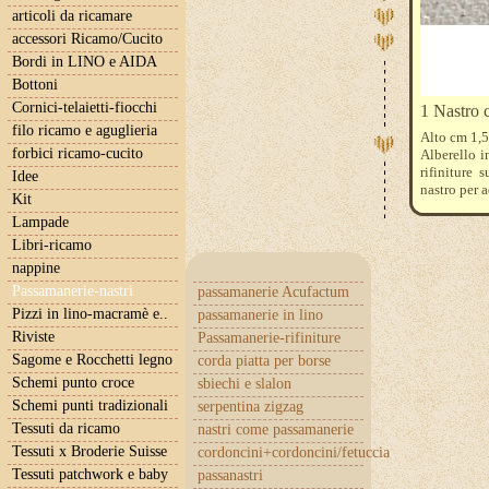
articoli da ricamare
accessori Ricamo/Cucito
Bordi in LINO e AIDA
Bottoni
Cornici-telaietti-fiocchi
1 Nastro c
filo ricamo e aguglieria
Alto cm 1,5 
forbici ricamo-cucito
Alberello i
rifiniture 
Idee
nastro per 
Kit
Il prezzo si
Lampade
Libri-ricamo
nappine
Passamanerie-nastri
passamanerie Acufactum
Pizzi in lino-macramè e..
passamanerie in lino
Riviste
Passamanerie-rifiniture
Sagome e Rocchetti legno
corda piatta per borse
Schemi punto croce
sbiechi e slalon
Schemi punti tradizionali
serpentina zigzag
Tessuti da ricamo
nastri come passamanerie
Tessuti x Broderie Suisse
cordoncini+cordoncini/fetuccia
Tessuti patchwork e baby
passanastri