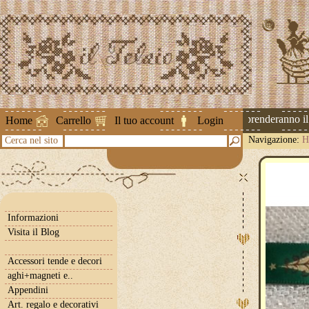
Attenzione ! Le spedizioni riprenderanno il 2
Home
Carrello
Il tuo account
Login
Navigazione:
H
Cerca nel sito
Informazioni
Visita il Blog
Accessori tende e decori
aghi+magneti e..
Appendini
Art. regalo e decorativi