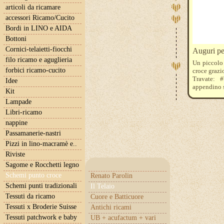
articoli da ricamare
accessori Ricamo/Cucito
Bordi in LINO e AIDA
Bottoni
Cornici-telaietti-fiocchi
Auguri pe
filo ricamo e aguglieria
Un piccolo 
forbici ricamo-cucito
croce grazi
Travate: 
Idee
appendino s
Kit
Lampade
Libri-ricamo
nappine
Passamanerie-nastri
Pizzi in lino-macramè e..
Riviste
Sagome e Rocchetti legno
Schemi punto croce
Renato Parolin
Schemi punti tradizionali
Il Telaio
Tessuti da ricamo
Cuore e Batticuore
Tessuti x Broderie Suisse
Antichi ricami
Tessuti patchwork e baby
UB + acufactum + vari