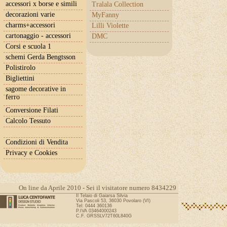
accessori x borse e simili
Tralala Collection
decorazioni varie
MyFanny
charms+accessori
Lilli Violette
cartonaggio - accessori
DMC
Corsi e scuola 1
schemi Gerda Bengtsson
Polistirolo
Bigliettini
sagome decorative in
ferro
Conversione Filati
Calcolo Tessuto
Condizioni di Vendita
Privacy e Cookies
On line da Aprile 2010 - Sei il visitatore numero 8434229
Il Telaio di Gaiarsa Silvia
Via Pascoli 53, 36030 Povolaro (VI)
Tel: 0444 360136
P.IVA 03464000243
C.F. GRSSLV72T60L840G