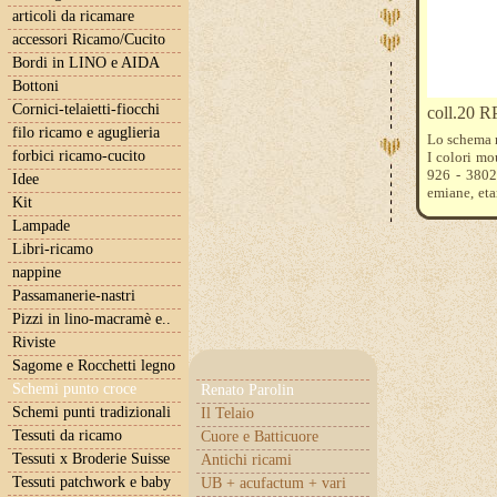
articoli da ricamare
accessori Ricamo/Cucito
Bordi in LINO e AIDA
Bottoni
Cornici-telaietti-fiocchi
coll.20
filo ricamo e aguglieria
Lo schema 
forbici ricamo-cucito
I colori mo
926 - 3802 
Idee
emiane, eta
Kit
aiuteremo a
Lampade
Libri-ricamo
nappine
Passamanerie-nastri
Pizzi in lino-macramè e..
Riviste
Sagome e Rocchetti legno
Schemi punto croce
Renato Parolin
Schemi punti tradizionali
Il Telaio
Tessuti da ricamo
Cuore e Batticuore
Tessuti x Broderie Suisse
Antichi ricami
Tessuti patchwork e baby
UB + acufactum + vari