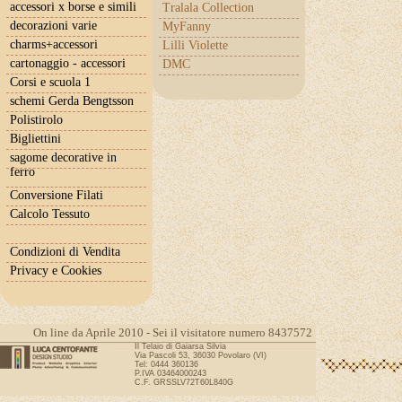
accessori x borse e simili
Tralala Collection
decorazioni varie
MyFanny
charms+accessori
Lilli Violette
cartonaggio - accessori
DMC
Corsi e scuola 1
schemi Gerda Bengtsson
Polistirolo
Bigliettini
sagome decorative in
ferro
Conversione Filati
Calcolo Tessuto
Condizioni di Vendita
Privacy e Cookies
On line da Aprile 2010 - Sei il visitatore numero 8437572
Il Telaio di Gaiarsa Silvia
Via Pascoli 53, 36030 Povolaro (VI)
Tel: 0444 360136
P.IVA 03464000243
C.F. GRSSLV72T60L840G