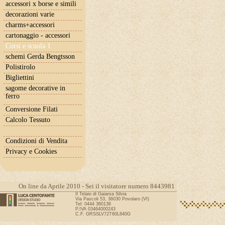
accessori x borse e simili
decorazioni varie
charms+accessori
cartonaggio - accessori
Corsi e scuola 1
schemi Gerda Bengtsson
Polistirolo
Bigliettini
sagome decorative in
ferro
Conversione Filati
Calcolo Tessuto
Condizioni di Vendita
Privacy e Cookies
On line da Aprile 2010 - Sei il visitatore numero 8443981
Il Telaio di Gaiarsa Silvia
Via Pascoli 53, 36030 Povolaro (VI)
Tel: 0444 360136
P.IVA 03464000243
C.F. GRSSLV72T60L840G