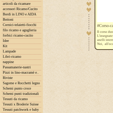
articoli da ricamare
accessori Ricamo/Cucito
Bordi in LINO e AIDA
Bottoni
Cornici-telaietti-fiocchi
#Corso-ca
filo ricamo e aguglieria
Il corso dur
forbici ricamo-cucito
L'insegnate
anelli inter
Idee
Noi, all'oc
Kit
spatolina (
Lampade
Tessuto, ev
il nostro n
Libri-ricamo
Per iscrizi
nappine
iltelaiopov
Passamanerie-nastri
I corsi n
raggiungim
Pizzi in lino-macramè e..
di un numer
Riviste
Il costo 
Sagome e Rocchetti legno
indicativam
Schemi punto croce
Schemi punti tradizionali
Tessuti da ricamo
Tessuti x Broderie Suisse
Tessuti patchwork e baby