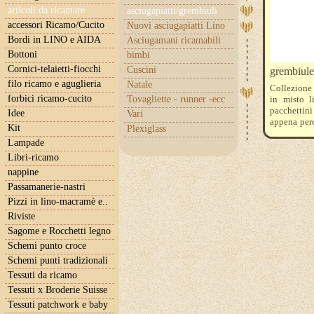
articoli da ricamare
asciugapiatti/grembiuli
accessori Ricamo/Cucito
Nuovi asciugapiatti Lino
Bordi in LINO e AIDA
Asciugamani ricamabili
Bottoni
bimbi
Cornici-telaietti-fiocchi
Cuscini
grembiule 
filo ricamo e aguglieria
Natale
Collezione 
forbici ricamo-cucito
Tovagliette - runner -ecc
in misto l
pacchettini 
Idee
Vari
appena perc
Kit
Plexiglass
di circa
Lampade
cm. 35x8
Libri-ricamo
nappine
Passamanerie-nastri
Pizzi in lino-macramè e..
Riviste
Sagome e Rocchetti legno
Schemi punto croce
Schemi punti tradizionali
Tessuti da ricamo
Tessuti x Broderie Suisse
Tessuti patchwork e baby