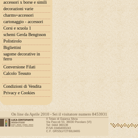
accessori x borse e simili
decorazioni varie
charms+accessori
cartonaggio - accessori
Corsi e scuola 1
schemi Gerda Bengtsson
Polistirolo
Bigliettini
sagome decorative in
ferro
Conversione Filati
Calcolo Tessuto
Condizioni di Vendita
Privacy e Cookies
On line da Aprile 2010 - Sei il visitatore numero 8453931
Il Telaio di Gaiarsa Silvia
Via Pascoli 53, 36030 Povolaro (VI)
Tel: 0444 360136
P.IVA 03464000243
C.F. GRSSLV72T60L840G