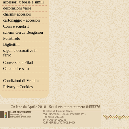
accessori x borse e simili
decorazioni varie
charms+accessori
cartonaggio - accessori
Corsi e scuola 1
schemi Gerda Bengtsson
Polistirolo
Bigliettini
sagome decorative in
ferro
Conversione Filati
Calcolo Tessuto
Condizioni di Vendita
Privacy e Cookies
On line da Aprile 2010 - Sei il visitatore numero 8455376
Il Telaio di Gaiarsa Silvia
Via Pascoli 53, 36030 Povolaro (VI)
Tel: 0444 360136
P.IVA 03464000243
C.F. GRSSLV72T60L840G