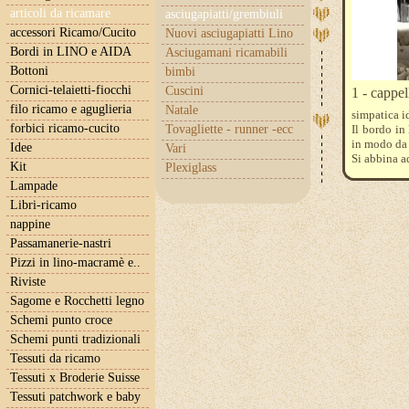
articoli da ricamare
asciugapiatti/grembiuli
accessori Ricamo/Cucito
Nuovi asciugapiatti Lino
Bordi in LINO e AIDA
Asciugamani ricamabili
Bottoni
bimbi
Cornici-telaietti-fiocchi
Cuscini
1 - cappe
filo ricamo e aguglieria
Natale
simpatica i
forbici ricamo-cucito
Tovagliette - runner -ecc
Il bordo in
in modo da 
Idee
Vari
Si abbina a
Kit
Plexiglass
Lampade
Libri-ricamo
nappine
Passamanerie-nastri
Pizzi in lino-macramè e..
Riviste
Sagome e Rocchetti legno
Schemi punto croce
Schemi punti tradizionali
Tessuti da ricamo
Tessuti x Broderie Suisse
Tessuti patchwork e baby