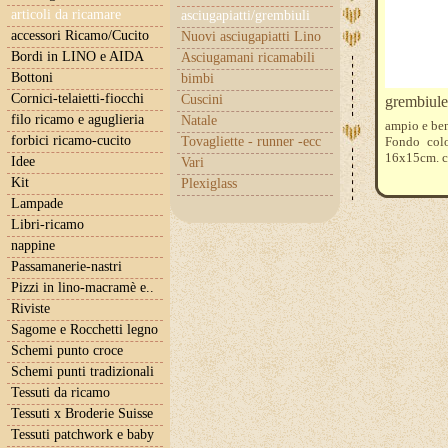
articoli da ricamare
asciugapiatti/grembiuli
accessori Ricamo/Cucito
Nuovi asciugapiatti Lino
Bordi in LINO e AIDA
Asciugamani ricamabili
Bottoni
bimbi
Cornici-telaietti-fiocchi
Cuscini
grembiule-
filo ricamo e aguglieria
Natale
ampio e ben 
forbici ricamo-cucito
Tovagliette - runner -ecc
Fondo colo
16x15cm. ci
Idee
Vari
Kit
Plexiglass
Lampade
Libri-ricamo
nappine
Passamanerie-nastri
Pizzi in lino-macramè e..
Riviste
Sagome e Rocchetti legno
Schemi punto croce
Schemi punti tradizionali
Tessuti da ricamo
Tessuti x Broderie Suisse
Tessuti patchwork e baby