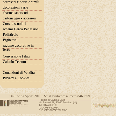
accessori x borse e simili
decorazioni varie
charms+accessori
cartonaggio - accessori
Corsi e scuola 1
schemi Gerda Bengtsson
Polistirolo
Bigliettini
sagome decorative in
ferro
Conversione Filati
Calcolo Tessuto
Condizioni di Vendita
Privacy e Cookies
On line da Aprile 2010 - Sei il visitatore numero 8460609
Il Telaio di Gaiarsa Silvia
Via Pascoli 53, 36030 Povolaro (VI)
Tel: 0444 360136
P.IVA 03464000243
C.F. GRSSLV72T60L840G