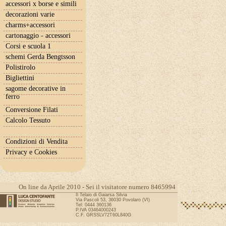
accessori x borse e simili
decorazioni varie
charms+accessori
cartonaggio - accessori
Corsi e scuola 1
schemi Gerda Bengtsson
Polistirolo
Bigliettini
sagome decorative in
ferro
Conversione Filati
Calcolo Tessuto
Condizioni di Vendita
Privacy e Cookies
On line da Aprile 2010 - Sei il visitatore numero 8465994
Il Telaio di Gaiarsa Silvia
Via Pascoli 53, 36030 Povolaro (VI)
Tel: 0444 360136
P.IVA 03464000243
C.F. GRSSLV72T60L840G