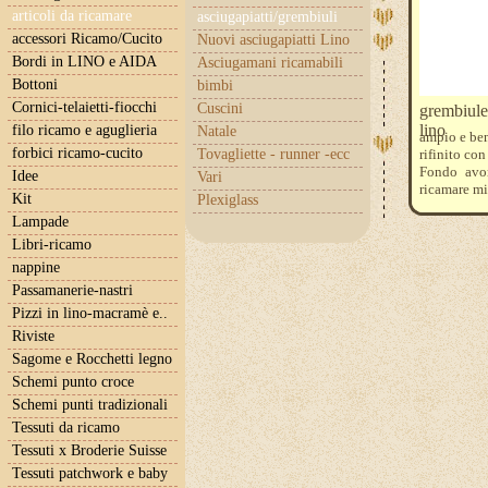
articoli da ricamare
asciugapiatti/grembiuli
accessori Ricamo/Cucito
Nuovi asciugapiatti Lino
Bordi in LINO e AIDA
Asciugamani ricamabili
Bottoni
bimbi
Cornici-telaietti-fiocchi
Cuscini
grembiule-
lino
filo ricamo e aguglieria
Natale
ampio e ben 
forbici ricamo-cucito
Tovagliette - runner -ecc
rifinito con
Fondo avor
Idee
Vari
ricamare m
Kit
Plexiglass
Lampade
Libri-ricamo
nappine
Passamanerie-nastri
Pizzi in lino-macramè e..
Riviste
Sagome e Rocchetti legno
Schemi punto croce
Schemi punti tradizionali
Tessuti da ricamo
Tessuti x Broderie Suisse
Tessuti patchwork e baby