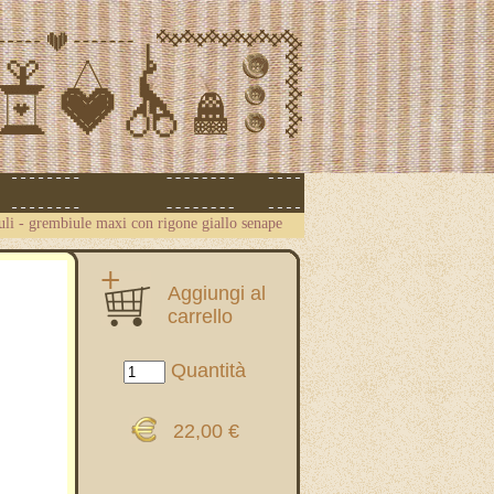
uli
-
grembiule maxi con rigone giallo senape
Aggiungi al
carrello
Quantità
22,00 €