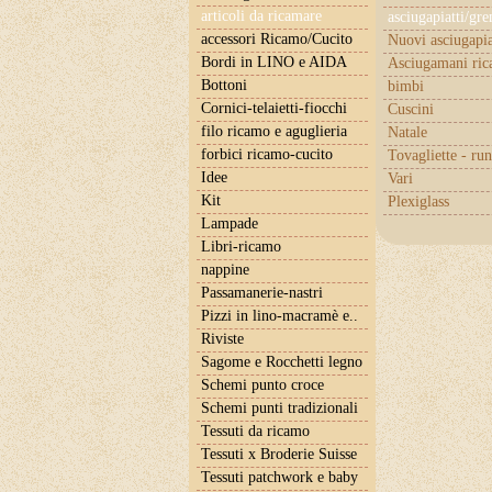
articoli da ricamare
asciugapiatti/gr
accessori Ricamo/Cucito
Nuovi asciugapia
Bordi in LINO e AIDA
Asciugamani ric
Bottoni
bimbi
Cornici-telaietti-fiocchi
Cuscini
filo ricamo e aguglieria
Natale
forbici ricamo-cucito
Tovagliette - ru
Idee
Vari
Kit
Plexiglass
Lampade
Libri-ricamo
nappine
Passamanerie-nastri
Pizzi in lino-macramè e..
Riviste
Sagome e Rocchetti legno
Schemi punto croce
Schemi punti tradizionali
Tessuti da ricamo
Tessuti x Broderie Suisse
Tessuti patchwork e baby