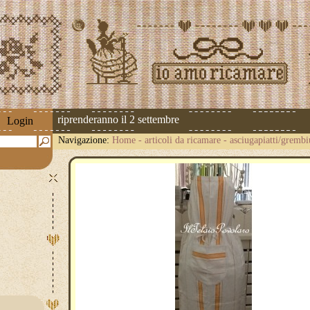
 spedizioni riprenderanno il 2 settembre
Login
Navigazione:
Home
-
articoli da ricamare
-
asciugapiatti/grembi