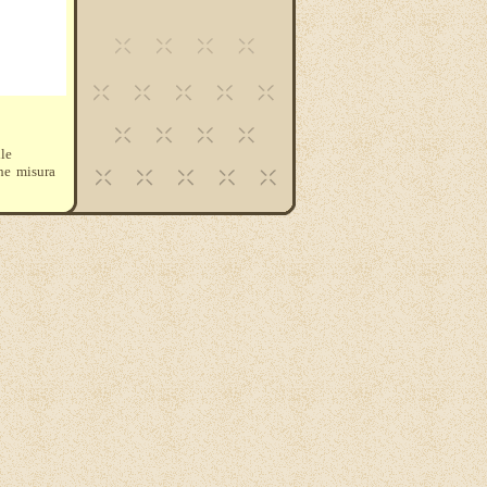
le
he misura