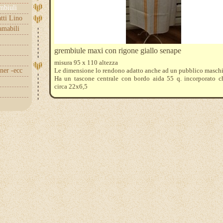
embiuli
tti Lino
amabili
grembiule maxi con rigone giallo senape
misura 95 x 110 altezza
nner -ecc
Le dimensione lo rendono adatto anche ad un pubblico maschi
Ha un tascone centrale con bordo aida 55 q. incorporato c
circa 22x6,5