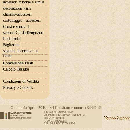
accessori x borse e simili
decorazioni varie
charms+accessori
cartonaggio - accessori
Corsi e scuola 1
schemi Gerda Bengtsson
Polistirolo
Bigliettini
sagome decorative in
ferro
Conversione Filati
Calcolo Tessuto
Condizioni di Vendita
Privacy e Cookies
On line da Aprile 2010 - Sei il visitatore numero 8434142
Il Telaio di Gaiarsa Silvia
Via Pascoli 53, 36030 Povolaro (VI)
Tel: 0444 360136
P.IVA 03464000243
C.F. GRSSLV72T60L840G