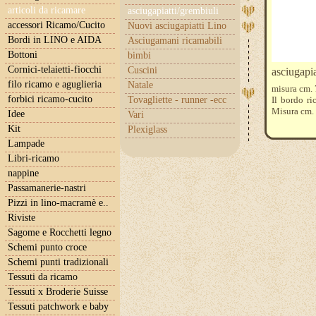
articoli da ricamare
asciugapiatti/grembiuli
accessori Ricamo/Cucito
Nuovi asciugapiatti Lino
Bordi in LINO e AIDA
Asciugamani ricamabili
Bottoni
bimbi
Cornici-telaietti-fiocchi
Cuscini
asciugapia
filo ricamo e aguglieria
Natale
misura cm. 
forbici ricamo-cucito
Tovagliette - runner -ecc
Il bordo r
Misura cm. 
Idee
Vari
Kit
Plexiglass
Lampade
Libri-ricamo
nappine
Passamanerie-nastri
Pizzi in lino-macramè e..
Riviste
Sagome e Rocchetti legno
Schemi punto croce
Schemi punti tradizionali
Tessuti da ricamo
Tessuti x Broderie Suisse
Tessuti patchwork e baby