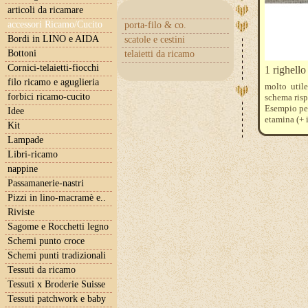
articoli da ricamare
accessori Ricamo/Cucito
porta-filo & co.
Bordi in LINO e AIDA
scatole e cestini
Bottoni
telaietti da ricamo
Cornici-telaietti-fiocchi
1 righello
filo ricamo e aguglieria
molto util
forbici ricamo-cucito
schema rispe
Esempio per
Idee
etamina (+ 
Kit
Lampade
Libri-ricamo
nappine
Passamanerie-nastri
Pizzi in lino-macramè e..
Riviste
Sagome e Rocchetti legno
Schemi punto croce
Schemi punti tradizionali
Tessuti da ricamo
Tessuti x Broderie Suisse
Tessuti patchwork e baby