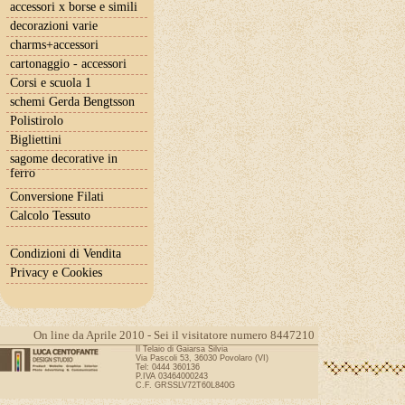
accessori x borse e simili
decorazioni varie
charms+accessori
cartonaggio - accessori
Corsi e scuola 1
schemi Gerda Bengtsson
Polistirolo
Bigliettini
sagome decorative in
ferro
Conversione Filati
Calcolo Tessuto
Condizioni di Vendita
Privacy e Cookies
On line da Aprile 2010 - Sei il visitatore numero 8447210
Il Telaio di Gaiarsa Silvia
Via Pascoli 53, 36030 Povolaro (VI)
Tel: 0444 360136
P.IVA 03464000243
C.F. GRSSLV72T60L840G