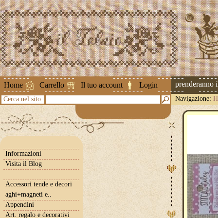
Attenzione ! Le spedizioni riprenderanno il 2
Home
Carrello
Il tuo account
Login
Navigazione:
H
Cerca nel sito
Informazioni
Visita il Blog
Accessori tende e decori
aghi+magneti e..
Appendini
Art. regalo e decorativi