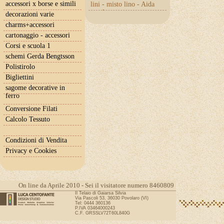
accessori x borse e simili
lini - misto lino - Aida
con lurex
decorazioni varie
charms+accessori
cartonaggio - accessori
Corsi e scuola 1
schemi Gerda Bengtsson
Polistirolo
Bigliettini
sagome decorative in
ferro
Conversione Filati
Calcolo Tessuto
Condizioni di Vendita
Privacy e Cookies
On line da Aprile 2010 - Sei il visitatore numero 8460809
Il Telaio di Gaiarsa Silvia
Via Pascoli 53, 36030 Povolaro (VI)
Tel: 0444 360136
P.IVA 03464000243
C.F. GRSSLV72T60L840G