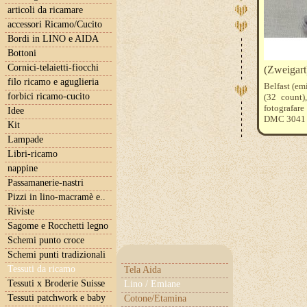
articoli da ricamare
accessori Ricamo/Cucito
Bordi in LINO e AIDA
Bottoni
Cornici-telaietti-fiocchi
(Zweigart)
filo ricamo e aguglieria
Belfast (em
forbici ricamo-cucito
(32 count)
fotografare
Idee
DMC 3041
Kit
Lampade
Libri-ricamo
nappine
Passamanerie-nastri
Pizzi in lino-macramè e..
Riviste
Sagome e Rocchetti legno
Schemi punto croce
Schemi punti tradizionali
Tessuti da ricamo
Tela Aida
Tessuti x Broderie Suisse
Lino / Emiane
Tessuti patchwork e baby
Cotone/Etamina