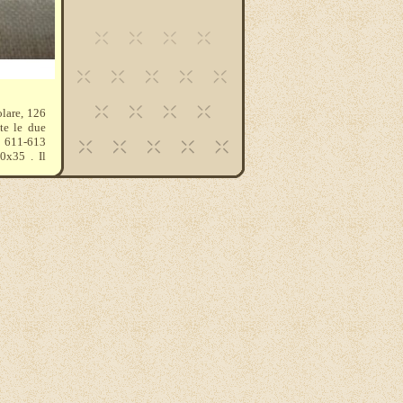
olare, 126
te le due
 611-613
0x35 . Il
. Es. per