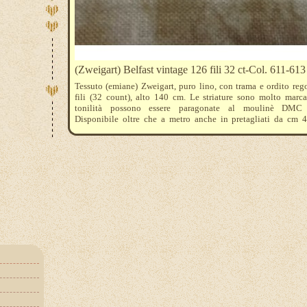
(Zweigart) Belfast vintage 126 fili 32 ct-Col. 611-613
Tessuto (emiane) Zweigart, puro lino, con trama e ordito reg
fili (32 count), alto 140 cm. Le striature sono molto marca
tonilità possono essere paragonate al moulinè DMC
Disponibile oltre che a metro anche in pretagliati da cm 4
prezzo si riferisce a 10 cm. quale unità di misura minima
l'ordine, quantità: 3 = 30 cm