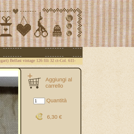
gart) Belfast vintage 126 fili 32 ct-Col. 611-
Aggiungi al
carrello
Quantità
6,30 €