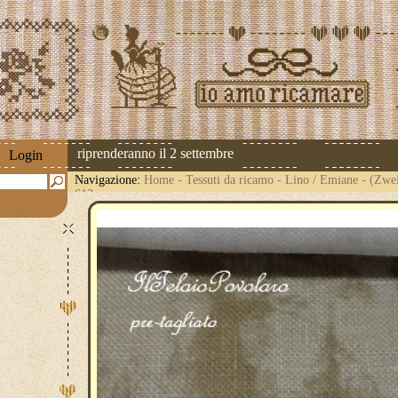
 spedizioni riprenderanno il 2 settembre
Login
Navigazione:
Home
-
Tessuti da ricamo
-
Lino / Emiane
-
(Zwei
613