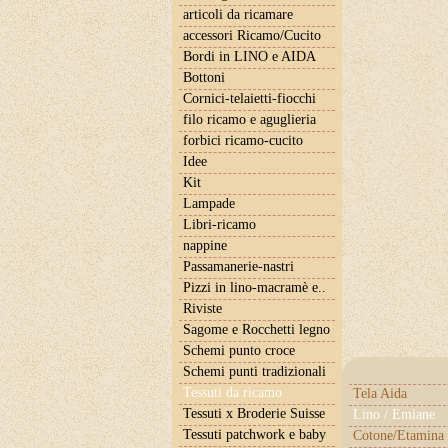
articoli da ricamare
accessori Ricamo/Cucito
Bordi in LINO e AIDA
Bottoni
Cornici-telaietti-fiocchi
filo ricamo e aguglieria
forbici ricamo-cucito
Idee
Kit
Lampade
Libri-ricamo
nappine
Passamanerie-nastri
Pizzi in lino-macramè e..
Riviste
Sagome e Rocchetti legno
Schemi punto croce
Schemi punti tradizionali
Tessuti da ricamo
Tela Aida
Tessuti x Broderie Suisse
Lino / Emiane
Tessuti patchwork e baby
Cotone/Etamina